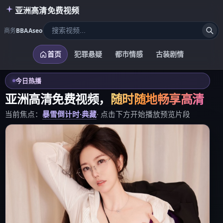
亚洲高清免费视频
商务
BBAAseo
首页
犯罪悬疑
都市情感
古装剧情
今日热播
亚洲高清免费视频
，
随时随地畅享高清
当前焦点：
暴雪倒计时·典藏
· 点击下方开始播放预览片段