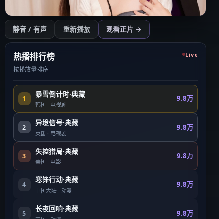
开始播放
静音 / 有声
重新播放
观看正片 →
点击后开始（需用户操作以符合浏览器策略）
热播排行榜
Live
按播放量排序
暴雪倒计时·典藏
9.8万
1
韩国
·
电视剧
异境信号·典藏
9.8万
2
英国
·
电视剧
失控猎局·典藏
9.8万
3
美国
·
电影
寒锋行动·典藏
9.8万
4
中国大陆
·
动漫
长夜回响·典藏
9.8万
5